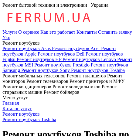
Ремонт бытовой техники и электроники
Украина
Услуги
О сервисе
Как это работает
Контакты
Оставить заявку
Укр
Ремонт ноутбуков
Ремонт ноутбуков Asus
Ремонт ноутбуков Acer
Ремонт
ноутбуков Apple
Ремонт ноутбуков Dell
Ремонт ноутбуков
Fujitsu
Ремонт ноутбуков HP
Ремонт ноутбуков Lenovo
Ремонт
ноутбуков MSI
Ремонт ноутбуков Prestigio
Ремонт ноутбуков
Samsung
Ремонт ноутбуков Sony
Ремонт ноутбуков Toshiba
Ремонт мобильных телефонов
Ремонт планшетов
Ремонт
мониторов
Ремонт телевизоров
Ремонт принтеров и МФУ
Ремонт кондиционеров
Ремонт холодильников
Ремонт
стиральных машин
Ремонт бойлеров
Меню услуг
Главная
Каталог услуг
Ремонт ноутбуков
Ремонт ноутбуков Toshiba
Ремонт ноутбуков Toshiba по