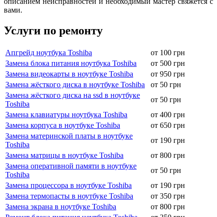
описанием неисправностей и необходимый мастер свяжется с
вами.
Услуги по ремонту
Апгрейд ноутбука Toshiba
от 100 грн
Замена блока питания ноутбука Toshiba
от 500 грн
Замена видеокарты в ноутбуке Toshiba
от 950 грн
Замена жёсткого диска в ноутбуке Toshiba
от 50 грн
Замена жёсткого диска на ssd в ноутбуке
от 50 грн
Toshiba
Замена клавиатуры ноутбука Toshiba
от 400 грн
Замена корпуса в ноутбуке Toshiba
от 650 грн
Замена материнской платы в ноутбуке
от 190 грн
Toshiba
Замена матрицы в ноутбуке Toshiba
от 800 грн
Замена оперативной памяти в ноутбуке
от 50 грн
Toshiba
Замена процессора в ноутбуке Toshiba
от 190 грн
Замена термопасты в ноутбуке Toshiba
от 350 грн
Замена экрана в ноутбуке Toshiba
от 800 грн